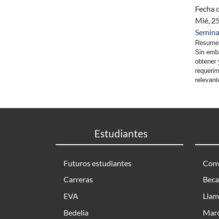
Fecha d
Mié, 2
Semina
Resumen:
Sin emba
obtener 
requerim
relevant
Estudiantes
Futuros estudiantes
Conv
Carreras
Beca
EVA
Llam
Bedelia
Marc