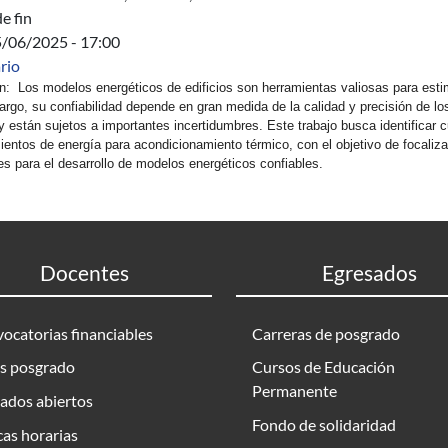
e fin
5/06/2025 - 17:00
rio
 Los modelos energéticos de edificios son herramientas valiosas para estim
rgo, su confiabilidad depende en gran medida de la calidad y precisión de los
y están sujetos a importantes incertidumbres. Este trabajo busca identificar
ientos de energía para acondicionamiento térmico, con el objetivo de focaliz
es para el desarrollo de modelos energéticos confiables.
Docentes
Egresados
ocatorias financiables
Carreras de posgrado
s posgrado
Cursos de Educación
Permanente
ados abiertos
Fondo de solidaridad
as horarias