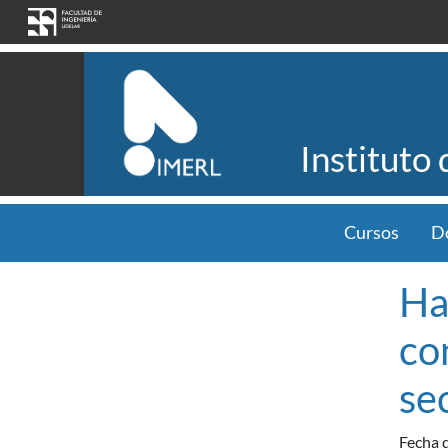
Pasar al contenido principal
Instituto
Cursos
D
Ha
co
se
Fecha d