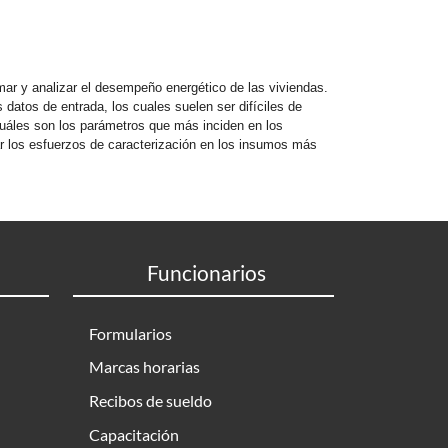
ar y analizar el desempeño energético de las viviendas.
 datos de entrada, los cuales suelen ser difíciles de
 cuáles son los parámetros que más inciden en los
ar los esfuerzos de caracterización en los insumos más
Funcionarios
Formularios
Marcas horarias
Recibos de sueldo
Capacitación