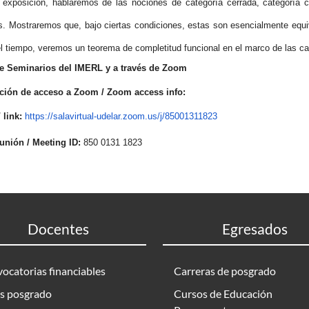
 exposición, hablaremos de las nociones de categoría cerrada, categoría c
 Mostraremos que, bajo ciertas condiciones, estas son esencialmente equiv
l tiempo, veremos un teorema de completitud funcional en el marco de las c
e Seminarios del IMERL y a través de Zoom
ción de acceso a Zoom / Zoom access info:
 link:
https://salavirtual-
udelar.zoom.us/j/85001311823
eunión / Meeting ID:
850 0131 1823
Docentes
Egresados
ocatorias financiables
Carreras de posgrado
s posgrado
Cursos de Educación