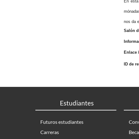
En esta
mónadas.
nos da e
Salón d
Informa
Enlace /
ID de r
Estudiantes
Futuros estudiantes
Conv
Carreras
Beca