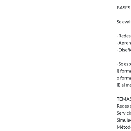
BASES
Se eva
-Redes
-Apren
-Diseñ
-Se esp
i) form
o forma
ii) al 
TEMAS
Redes 
Servici
Simula
Método