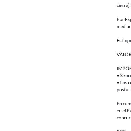
cierre).
Por Ex
median
Es impr
VALOR
IMPOR
• Se ac
• Los c
postula
En cump
en el E
concurs