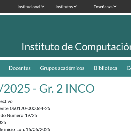
Institucional
Institutos
Enseñanza
Instituto de Computació
Docentes
Grupos académicos
Biblioteca
C
/2025 - Gr. 2 INCO
fectivo
ente
060120-000064-25
ido Número
19/25
025
e inicio
Lun, 16/06/2025