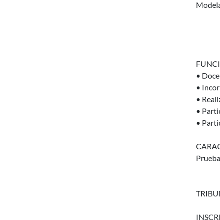
Modela
FUNCI
• Docen
• Incor
• Reali
• Parti
• Parti
CARAC
Prueba 
TRIBUN
INSCRIP