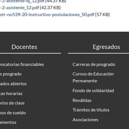
r-2-asistente-dj_12.pdf
(44.37 KB)
r-2-asistente_12.pdf
(42.37 KB)
istr-no539-20-instructivo-postulaciones_50.pdf
(57 KB)
Docentes
Egresados
ocatorias financiables
Carreras de posgrado
s posgrado
Cursos de Educación
Permanente
ados abiertos
Fondo de solidaridad
as horarias
Reválidas
rios de clase
Trámites de títulos
bos de sueldo
Asociaciones
amentos