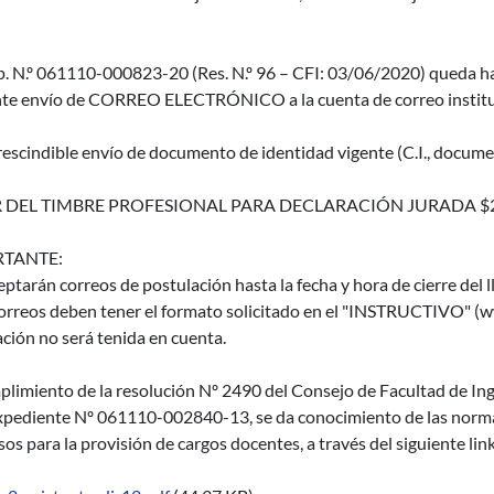
p. N.º 061110-000823-20 (Res. N.º 96 – CFI: 03/06/2020) queda ha
te envío de CORREO ELECTRÓNICO a la cuenta de correo instituc
escindible envío de documento de identidad vigente (C.I., documen
 DEL TIMBRE PROFESIONAL PARA DECLARACIÓN JURADA $
TANTE:
eptarán correos de postulación hasta la fecha y hora de cierre del 
orreos deben tener el formato solicitado en el "INSTRUCTIVO" (ww
ción no será tenida en cuenta.
limiento de la resolución Nº 2490 del Consejo de Facultad de Inge
xpediente Nº 061110-002840-13, se da conocimiento de las normas 
os para la provisión de cargos docentes, a través del siguiente lin