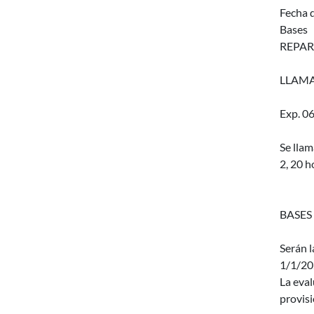
Fecha d
Bases
REPAR
LLAMA
Exp. 0
Se lla
2, 20 
BASES
Serán l
1/1/20
La eval
provisi