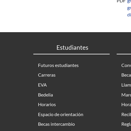
PDF
g
g
d
Estudiantes
Futuros estudiantes
Conv
Carreras
Beca
EVA
Llam
Bedelia
Marc
Horarios
Hora
Espacio de orientación
Reci
Becas intercambio
Regl