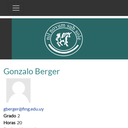
Pasar al contenido principal
Gonzalo Berger
gberger@fing.edu.uy
Grado
2
Horas
20