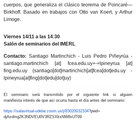
cuerpos, que generaliza el clásico teorema de Poincaré—
Birkhoff. Basado en trabajos con Otto van Koert, y Arthur
Limoge.
Viernes 14/11 a las 14:30
Salón de seminarios del IMERL
Contacto:
Santiago Martinchich - Luis Pedro Piñeyrúa -
santiago.martinchich
[at]
fcea.edu.uy
+-+lpineyrua
[at]
fing.edu.uy
(santiago[dot]martinchich[at]fcea[dot]edu.
uy -
lpineyrua[at]fing[dot]edu[dot]uy)
El seminario será transmitido por el siguiente link si alguien
manifiesta interés de que así ocurra hasta el día antes del seminario:
https://salavirtual-udelar.
zoom.us/j/83020032334
?pwd=
djAxdmg2K3NDVEU0V3RZSXkxNW8xUT
09