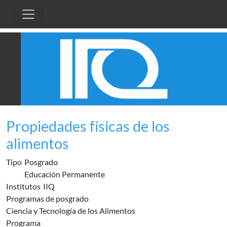
Pasar al contenido principal
Propiedades físicas de los
alimentos
Tipo
Posgrado
Educación Permanente
Institutos
IIQ
Programas de posgrado
Ciencia y Tecnología de los Alimentos
Programa