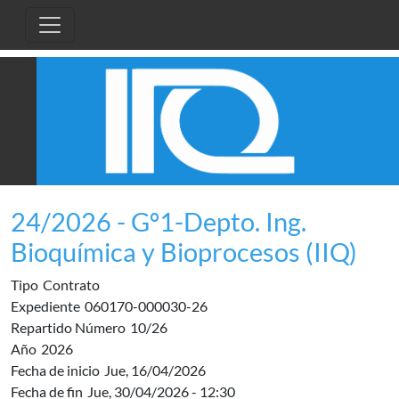
Pasar al contenido principal
24/2026 - Gº1-Depto. Ing.
Bioquímica y Bioprocesos (IIQ)
Tipo
Contrato
Expediente
060170-000030-26
Repartido Número
10/26
Año
2026
Fecha de inicio
Jue, 16/04/2026
Fecha de fin
Jue, 30/04/2026 - 12:30