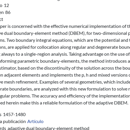
o
12
en
86
ct
per is concerned with the effective numerical implementation of t
ve dual boundary-element method (DBEM), for two-dimensional p
s. Two boundary integral equations, which are the potential and 
ns, are applied for collocation along regular and degenerate boun
 always to a single-region analysis. Taking advantage on the use of
forming parametric boundary-elements, the method introduces a
stimator, based on the discontinuity of the solution across the bo
n adjacent elements and implements the p, h and mixed versions o
ve mesh refinement. Examples of several geometries, which includ
ate boundaries, are analyzed with this new formulation to solve 
gular problems. The accuracy and efficiency of the implementatio
ed herein make this a reliable formulation of the adaptive DBEM.
s
1457-1480
a publicación
Artículo
rds
adaptive dual boundary-element method