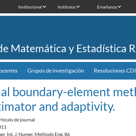
Institucional
Institutos
Enseñanza
 de Matemática y Estadística 
ocentes
Grupos de investigación
Resoluciones CDI
al boundary-element meth
timator and adaptivity.
rtículo de journal
011
her
Int. J. Numer. Methods Eng. 86