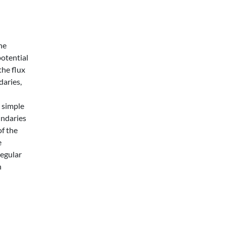
he
otential
the flux
daries,
 simple
undaries
f the
e
regular
n