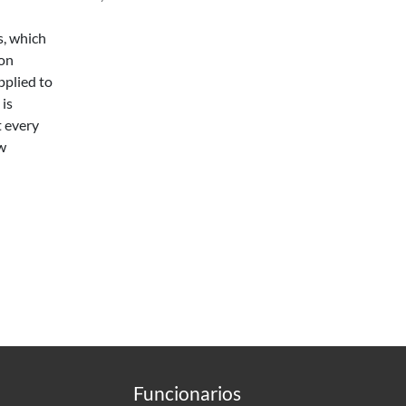
s, which
Non
pplied to
 is
t every
ew
Funcionarios