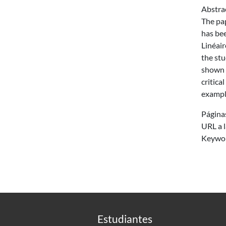
Abstra
The pap
has bee
Linéair
the stu
shown t
critica
example
Página
URL a l
Keywo
Estudiantes