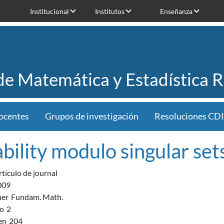
Institucional
Institutos
Enseñanza
 de Matemática y Estadística 
ocentes
Grupos de investigación
Resoluciones CDI
ability modulo singular sets
rtículo de journal
009
her
Fundam. Math.
o
2
en
204