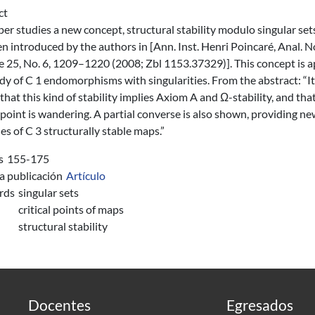
ct
er studies a new concept, structural stability modulo singular set
n introduced by the authors in [Ann. Inst. Henri Poincaré, Anal. 
e 25, No. 6, 1209–1220 (2008; Zbl 1153.37329)]. This concept is a
dy of C 1 endomorphisms with singularities. From the abstract: “It
hat this kind of stability implies Axiom A and Ω-stability, and tha
l point is wandering. A partial converse is also shown, providing n
s of C 3 structurally stable maps.”
s
155-175
a publicación
Artículo
rds
singular sets
critical points of maps
structural stability
Docentes
Egresados