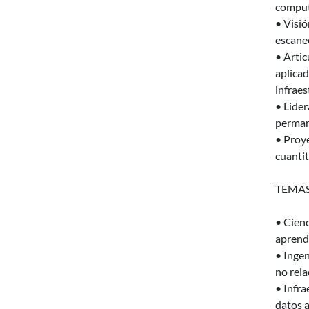
comput
• Visió
escaneo
• Artic
aplicad
infraes
• Lider
perman
• Proye
cuantit
TEMAS
• Cienc
aprendi
• Ingen
no rela
• Infra
datos a