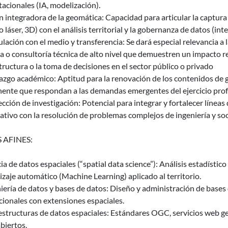
acionales (IA, modelización).
n integradora de la geomática: Capacidad para articular la captura 
 láser, 3D) con el análisis territorial y la gobernanza de datos (in
ulación con el medio y transferencia: Se dará especial relevancia a
a o consultoría técnica de alto nivel que demuestren un impacto real
tructura o la toma de decisiones en el sector público o privado
azgo académico: Aptitud para la renovación de los contenidos de 
ente que respondan a las demandas emergentes del ejercicio pro
cción de investigación: Potencial para integrar y fortalecer líneas 
ativo con la resolución de problemas complejos de ingeniería y so
 AFINES:
ia de datos espaciales (“spatial data science”): Análisis estadístico
zaje automático (Machine Learning) aplicado al territorio.
iería de datos y bases de datos: Diseño y administración de bases 
cionales con extensiones espaciales.
estructuras de datos espaciales: Estándares OGC, servicios web g
biertos.