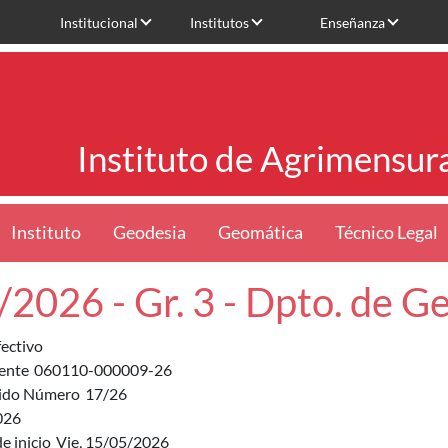
Institucional
Institutos
Enseñanza
Instituto de Agrimensur
Instituto
Geodesia
Geomática
Técnico Legal
/2026 - Gr. 3 - Dpto. de G
fectivo
ente
060110-000009-26
ido Número
17/26
026
e inicio
Vie, 15/05/2026