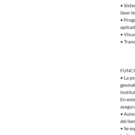
• Sist
láser t
• Prog
aplicad
• Visua
• Trans
FUNCI
• La pe
geomáti
Institu
En este
asegura
• Asimi
del lla
• Se es