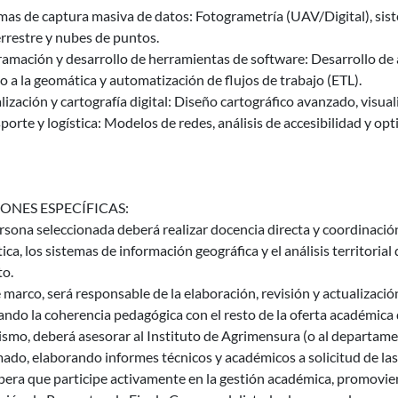
emas de captura masiva de datos: Fotogrametría (UAV/Digital), si
errestre y nubes de puntos.
ramación y desarrollo de herramientas de software: Desarrollo de
o a la geomática y automatización de flujos de trabajo (ETL).
lización y cartografía digital: Diseño cartográfico avanzado, vis
porte y logística: Modelos de redes, análisis de accesibilidad y opt
ONES ESPECÍFICAS:
rsona seleccionada deberá realizar docencia directa y coordinación
ca, los sistemas de información geográfica y el análisis territoria
to.
 marco, será responsable de la elaboración, revisión y actualizaci
ndo la coherencia pedagógica con el resto de la oferta académica 
smo, deberá asesorar al Instituto de Agrimensura (o al departame
mado, elaborando informes técnicos y académicos a solicitud de las
pera que participe activamente en la gestión académica, promovie