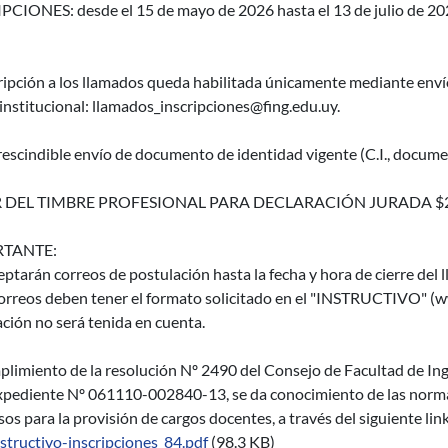
CIONES: desde el 15 de mayo de 2026 hasta el 13 de julio de 2026
cripción a los llamados queda habilitada únicamente mediante 
institucional: llamados_inscripciones@fing.edu.uy.
escindible envío de documento de identidad vigente (C.I., documen
 DEL TIMBRE PROFESIONAL PARA DECLARACIÓN JURADA $
TANTE:
eptarán correos de postulación hasta la fecha y hora de cierre del 
orreos deben tener el formato solicitado en el "INSTRUCTIVO" (ww
ción no será tenida en cuenta.
limiento de la resolución Nº 2490 del Consejo de Facultad de Inge
xpediente Nº 061110-002840-13, se da conocimiento de las normas 
os para la provisión de cargos docentes, a través del siguiente lin
nstructivo-inscripciones_84.pdf
(98.3 KB)