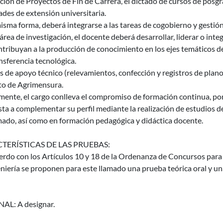
cción de Proyectos de Fin de Carrera, el dictado de cursos de posg
ades de extensión universitaria.
isma forma, deberá integrarse a las tareas de cogobierno y gestión 
 área de investigación, el docente deberá desarrollar, liderar o inte
tribuyan a la producción de conocimiento en los ejes temáticos d
ansferencia tecnológica.
s de apoyo técnico (relevamientos, confección y registros de plano
uto de Agrimensura.
mente, el cargo conlleva el compromiso de formación continua, por
ta a complementar su perfil mediante la realización de estudios d
mado, así como en formación pedagógica y didáctica docente.
TERÍSTICAS DE LAS PRUEBAS:
rdo con los Artículos 10 y 18 de la Ordenanza de Concursos para 
niería se proponen para este llamado una prueba teórica oral y un
AL: A designar.