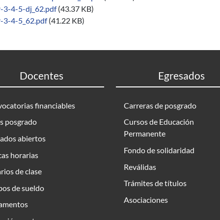
r-3-4-5-dj_62.pdf
(43.37 KB)
r-3-4-5_62.pdf
(41.22 KB)
Docentes
Egresados
ocatorias financiables
Carreras de posgrado
s posgrado
Cursos de Educación
Permanente
ados abiertos
Fondo de solidaridad
as horarias
Reválidas
rios de clase
Trámites de títulos
bos de sueldo
Asociaciones
amentos