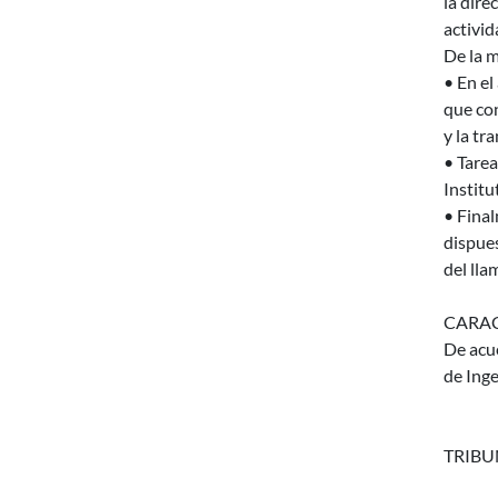
la dire
activid
De la m
• En el
que con
y la tr
• Tarea
Instit
• Final
dispues
del lla
CARAC
De acue
de Inge
TRIBUN