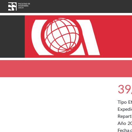
Pasar al contenido principal
39
Tipo
E
Expedi
Repart
Año
2
Fecha d