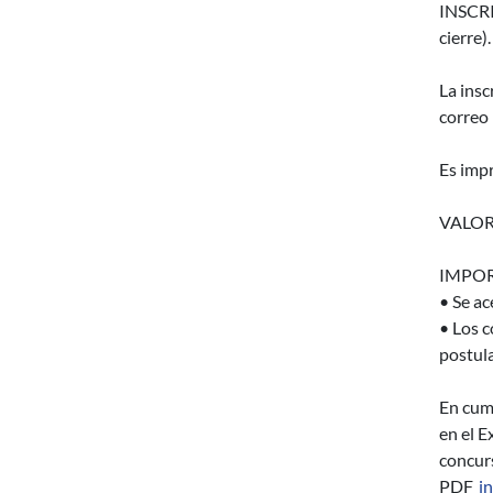
INSCRIP
cierre).
La ins
correo 
Es impr
VALOR
IMPOR
• Se ac
• Los c
postula
En cump
en el E
concurs
PDF
i