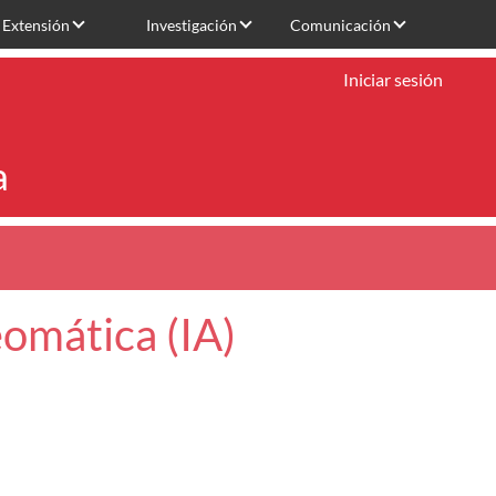
Extensión
Investigación
Comunicación
Iniciar sesión
a
eomática (IA)