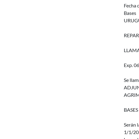
Fecha d
Bases
URUGU
REPAR
LLAMA
Exp. 0
Se lla
ADJUNT
AGRIME
BASES
Serán l
1/1/20