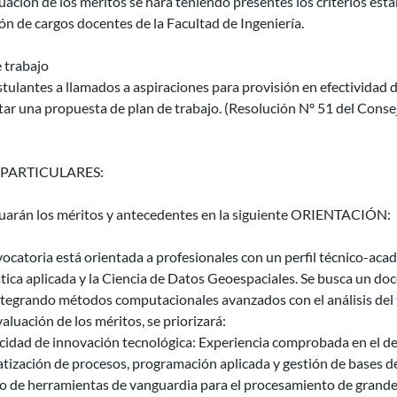
uación de los méritos se hará teniendo presentes los criterios es
ón de cargos docentes de la Facultad de Ingeniería.
 trabajo
tulantes a llamados a aspiraciones para provisión en efectividad 
ar una propuesta de plan de trabajo. (Resolución Nº 51 del Conse
 PARTICULARES:
luarán los méritos y antecedentes en la siguiente ORIENTACIÓN:
ocatoria está orientada a profesionales con un perfil técnico-acadé
ca aplicada y la Ciencia de Datos Geoespaciales. Se busca un docen
ntegrando métodos computacionales avanzados con el análisis del te
valuación de los méritos, se priorizará:
cidad de innovación tecnológica: Experiencia comprobada en el de
ización de procesos, programación aplicada y gestión de bases de
o de herramientas de vanguardia para el procesamiento de grand