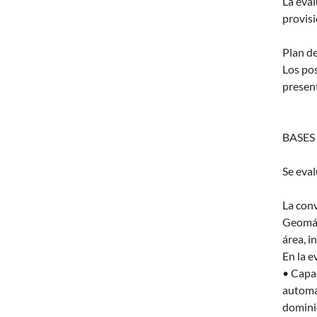
La eval
provisi
Plan de
Los pos
present
BASES
Se eva
La conv
Geomáti
área, i
En la e
• Capa
automat
domini