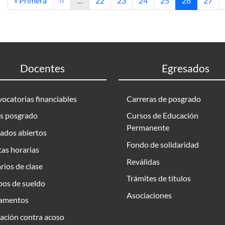
« Primera
‹‹
…
22
23
24
25
26
27
Docentes
Egresados
ocatorias financiables
Carreras de posgrado
s posgrado
Cursos de Educación
Permanente
ados abiertos
Fondo de solidaridad
as horarias
Reválidas
rios de clase
Trámites de títulos
bos de sueldo
Asociaciones
amentos
ación contra acoso