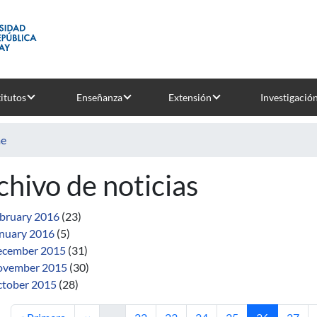
titutos
Enseñanza
Extensión
Investigació
e
chivo de noticias
bruary 2016
(23)
nuary 2016
(5)
cember 2015
(31)
ovember 2015
(30)
tober 2015
(28)
First page
Previous page
Page
Page
Page
Page
Current pag
Page