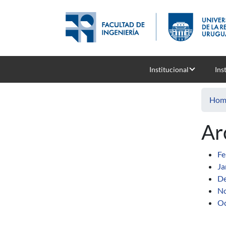
Skip to main content
Institucional
Ins
Hom
Ar
Fe
Ja
De
N
Oc