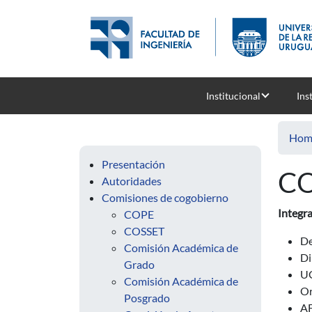
Skip to main content
Institucional
Ins
Hom
Presentación
C
Autoridades
Comisiones de cogobierno
Integra
COPE
COSSET
De
Comisión Académica de
Di
Grado
UG
Comisión Académica de
Or
Posgrado
AF