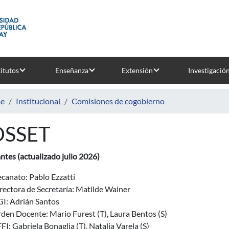
titutos
Enseñanza
Extensión
Investigació
e
Institucional
Comisiones de cogobierno
OSSET
ntes (actualizado julio 2026)
canato: Pablo Ezzatti
rectora de Secretaría: Matilde Wainer
I: Adrián Santos
den Docente: Mario Furest (T), Laura Bentos (S)
FI: Gabriela Bonaglia (T), Natalia Varela (S)