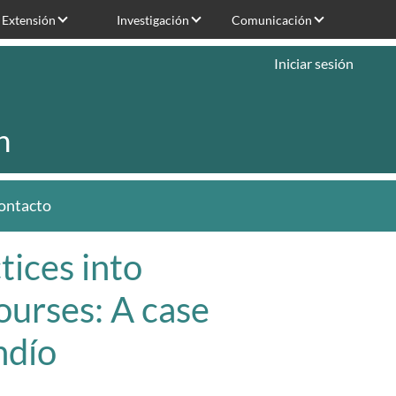
Extensión
Investigación
Comunicación
Iniciar sesión
n
ontacto
tices into
urses: A case
ndío