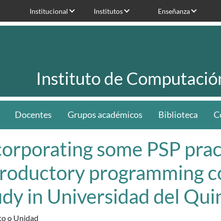
Institucional
Institutos
Enseñanza
Instituto de Computació
Docentes
Grupos académicos
Biblioteca
C
corporating some PSP prac
troductory programming co
udy in Universidad del Qui
uto o Unidad