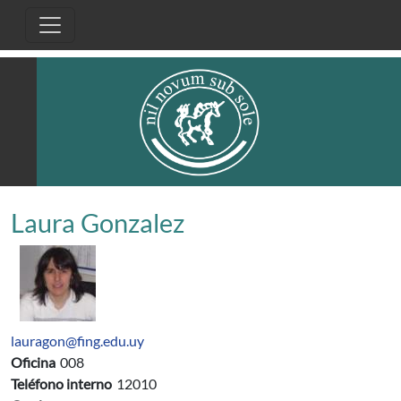
Pasar al contenido principal
Laura Gonzalez
lauragon@fing.edu.uy
Oficina
008
Teléfono interno
12010