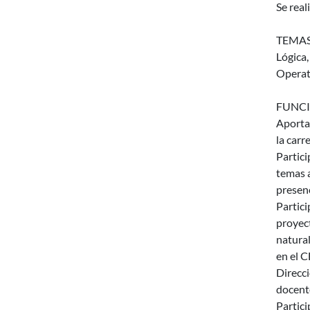
Se real
TEMAS
Lógica
Operat
FUNCI
Aporta
la carr
Partici
temas a
presenc
Partici
proyect
natural
en el C
Direcc
docente
Partici