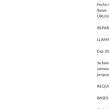
Fecha d
Bases
URUGU
REPAR
LLAMA
Exp. 0
Se lla
semana
propue
REQUI
BASES