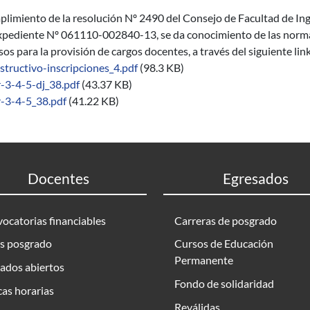
limiento de la resolución Nº 2490 del Consejo de Facultad de Inge
xpediente Nº 061110-002840-13, se da conocimiento de las normas 
os para la provisión de cargos docentes, a través del siguiente lin
nstructivo-inscripciones_4.pdf
(98.3 KB)
r-3-4-5-dj_38.pdf
(43.37 KB)
r-3-4-5_38.pdf
(41.22 KB)
Docentes
Egresados
ocatorias financiables
Carreras de posgrado
s posgrado
Cursos de Educación
Permanente
ados abiertos
Fondo de solidaridad
as horarias
Reválidas