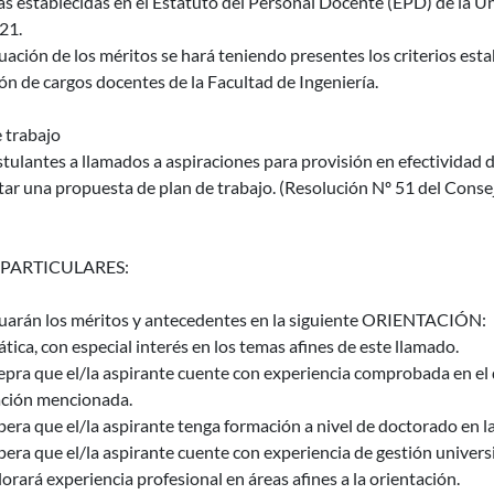
as establecidas en el Estatuto del Personal Docente (EPD) de la Un
21.
uación de los méritos se hará teniendo presentes los criterios es
ón de cargos docentes de la Facultad de Ingeniería.
 trabajo
tulantes a llamados a aspiraciones para provisión en efectividad 
ar una propuesta de plan de trabajo. (Resolución Nº 51 del Conse
 PARTICULARES:
luarán los méritos y antecedentes en la siguiente ORIENTACIÓN:
tica, con especial interés en los temas afines de este llamado.
epra que el/la aspirante cuente con experiencia comprobada en el 
ación mencionada.
pera que el/la aspirante tenga formación a nivel de doctorado en 
pera que el/la aspirante cuente con experiencia de gestión universi
lorará experiencia profesional en áreas afines a la orientación.