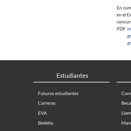
En cump
en el E
concurs
PDF
i
g
g
Estudiantes
Futuros estudiantes
Conv
Carreras
Beca
EVA
Llam
Bedelia
Marc