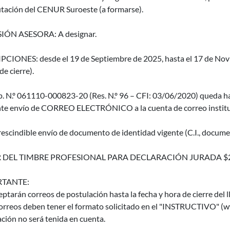
ación del CENUR Suroeste (a formarse).
IÓN ASESORA: A designar.
PCIONES: desde el 19 de Septiembre de 2025, hasta el 17 de Novi
de cierre).
p. N.º 061110-000823-20 (Res. N.º 96 – CFI: 03/06/2020) queda ha
te envío de CORREO ELECTRÓNICO a la cuenta de correo instituc
escindible envío de documento de identidad vigente (C.I., documen
 DEL TIMBRE PROFESIONAL PARA DECLARACIÓN JURADA $
TANTE:
eptarán correos de postulación hasta la fecha y hora de cierre del 
orreos deben tener el formato solicitado en el "INSTRUCTIVO" (ww
ción no será tenida en cuenta.