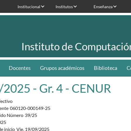
Institucional
Institutos
Enseñanza
Instituto de Computació
Docentes
Grupos académicos
Biblioteca
C
/2025 - Gr. 4 - CENUR
fectivo
ente
060120-000149-25
ido Número
39/25
025
e inicio
Vie, 19/09/2025