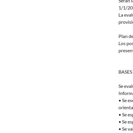
Serán l
1/1/20
La eval
provisi
Plan de
Los pos
present
BASES
Se eva
Informá
• Se es
orient
• Se es
• Se es
• Se va