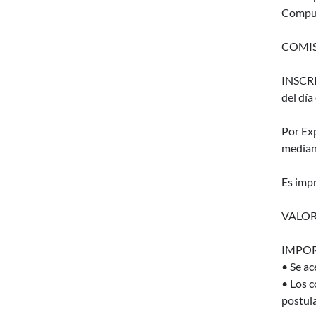
Comput
COMIS
INSCRI
del día 
Por Ex
median
Es impr
VALOR
IMPOR
• Se ac
• Los c
postula