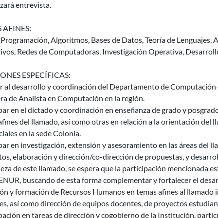
izará entrevista.
 AFINES:
, Programación, Algoritmos, Bases de Datos, Teoría de Lenguajes,
ivos, Redes de Computadoras, Investigación Operativa, Desarroll
ONES ESPECÍFICAS:
r al desarrollo y coordinación del Departamento de Computación
era de Analista en Computación en la región.
par en el dictado y coordinación en enseñanza de grado y posgrado
fines del llamado, así como otras en relación a la orientación del 
iales en la sede Colonia.
par en investigación, extensión y asesoramiento en las áreas del l
os, elaboración y dirección/co-dirección de propuestas, y desarrol
eza de este llamado, se espera que la participación mencionada es
ENUR, buscando de esta forma complementar y fortalecer el desarr
ión y formación de Recursos Humanos en temas afines al llamado i
s, así como dirección de equipos docentes, de proyectos estudiant
pación en tareas de dirección y cogobierno de la Institución, par