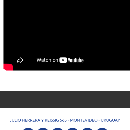
JULIO HERRERA Y REISSIG 565 - MONTEVIDEO - URUGUAY