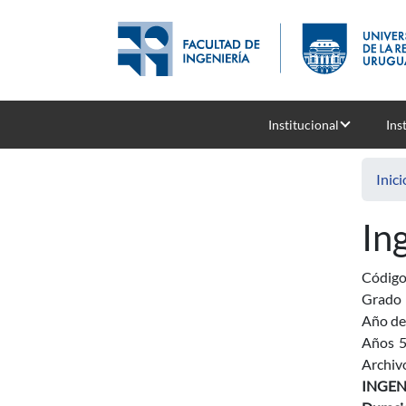
Pasar al contenido principal
Institucional
Ins
Inici
In
Códig
Grado
Año de
Años
Archiv
INGEN