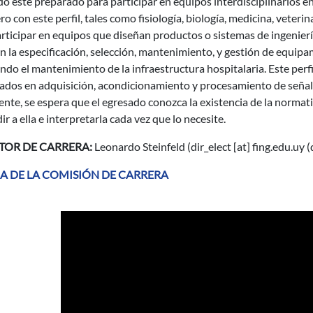
o esté preparado para participar en equipos interdisciplinarios en
ro con este perfil, tales como fisiología, biología, medicina, veteri
rticipar en equipos que diseñan productos o sistemas de ingeniería
 la especificación, selección, mantenimiento, y gestión de equipa
ndo el mantenimiento de la infraestructura hospitalaria. Este per
sados en adquisición, acondicionamiento y procesamiento de señal
nte, se espera que el egresado conozca la existencia de la normati
ir a ella e interpretarla cada vez que lo necesite.
TOR DE CARRERA:
Leonardo Steinfeld (
dir_elect
[at]
fing.edu.uy
(
A DE LA COMISIÓN DE CARRERA