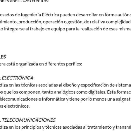
ón:
5 años - 450 créditos
esados de Ingeniería Eléctrica pueden desarrollar en forma autón
miento, producción, operación o gestión, de relativa complejidad, e
o integrarse al trabajo en equipo para la realización de esas mis
LES
era está organizada en diferentes perfiles:
L ELECTRÓNICA
iza en las técnicas asociadas al diseño y especificación de sistemas
os que los componen, tanto analógicos como digitales. Esta forma
lecomunicaciones e Informática y tiene por lo menos una asignatura
s electrónicos.
L TELECOMUNICACIONES
iza en los principios y técnicas asociadas al tratamiento y trans