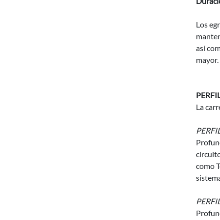
Duraci
Los egr
manteni
así com
mayor.
PERFI
La carr
PERFI
Profund
circuit
como Te
sistema
PERFI
Profund