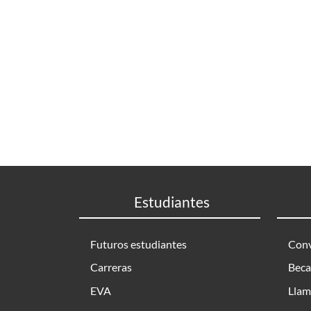
Estudiantes
Futuros estudiantes
Conv
Carreras
Beca
EVA
Llam