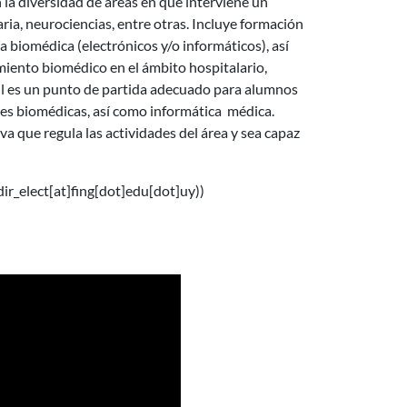
 la diversidad de áreas en que interviene un
naria, neurociencias, entre otras. Incluye formación
 biomédica (electrónicos y/o informáticos), así
miento biomédico en el ámbito hospitalario,
fil es un punto de partida adecuado para alumnos
es biomédicas, así como informática médica.
va que regula las actividades del área y sea capaz
dir_elect[at]fing[dot]edu[dot]uy)
)