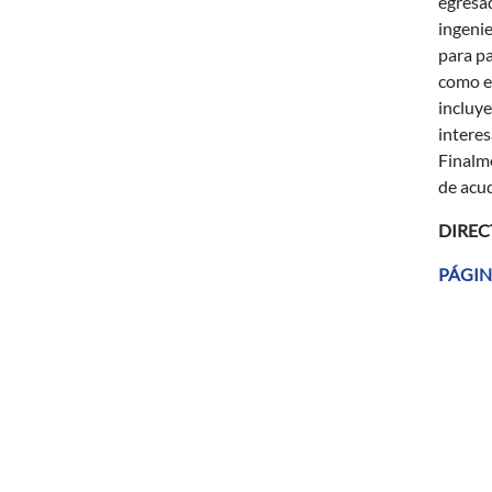
egresad
ingenie
para pa
como en
incluye
intere
Finalme
de acud
DIREC
PÁGIN