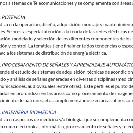
unos sistemas de Telecomunicaciones y se complementa con áreas a
L POTENCIA
iza en la operación, diseño, adquisición, montaje y mantenimiento 
res. Se presta especial atención a la teoría de las redes eléctricas 
ación, modelado y selección de los diferentes componentes de los s
ión y control. La temática tiene finalmente dos tendencias o espec
hacia los sistemas de distribución de energía eléctrica.
L PROCESAMIENTO DE SEÑALES Y APRENDIZAJE AUTOMÁTI
nde el estudio de sistemas de adquisición, técnicas de acondicio
o y análisis de señales generadas en diversas disciplinas (medicina,
unicaciones, audiovisuales, entre otras). Este perfil es el punto
ados en profundizar en las áreas como procesamiento de imágenes,
imiento de patrones, etc., complementándose en áreas afines como
L INGENIERÍA BIOMÉDICA
iza en aspectos de medicina y/o biología, que se complementa con 
ca como electrónica, informática, procesamiento de señales y tele