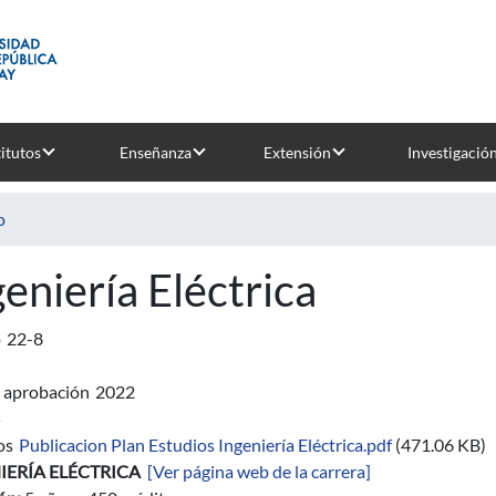
titutos
Enseñanza
Extensión
Investigació
o
geniería Eléctrica
o
22-8
 aprobación
2022
5
os
Publicacion Plan Estudios Ingeniería Eléctrica.pdf
(471.06 KB)
IERÍA ELÉCTRICA
[Ver página web de la carrera]