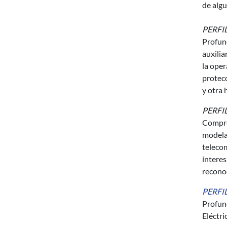
de alg
PERFI
Profund
auxilia
la oper
protecc
y otra 
PERFI
Compre
modelad
telecom
interes
reconoc
PERFI
Profund
Eléctri