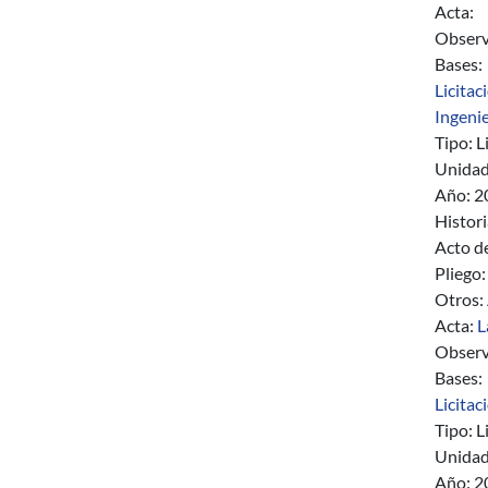
Acta:
Observ
Bases:
Licitac
Ingenie
Tipo:
Li
Unidad
Año:
2
Histori
Acto d
Pliego:
Otros:
Acta:
L
Observ
Bases:
Licitac
Tipo:
Li
Unidad
Año:
2