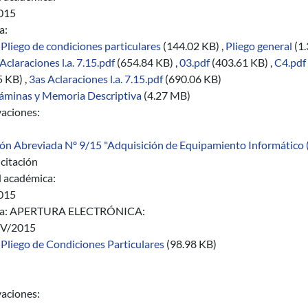
015
a:
Pliego de condiciones particulares
(144.02 KB)
,
Pliego general
(1
Aclaraciones l.a. 7.15.pdf
(654.84 KB)
,
03.pdf
(403.61 KB)
,
C4.pdf
5 KB)
,
3as Aclaraciones l.a. 7.15.pdf
(690.06 KB)
áminas y Memoria Descriptiva
(4.27 MB)
aciones:
ción Abreviada Nº 9/15 "Adquisición de Equipamiento Informático 
citación
 académica:
015
a:
APERTURA ELECTRÓNICA:
V/2015
Pliego de Condiciones Particulares
(98.98 KB)
aciones: