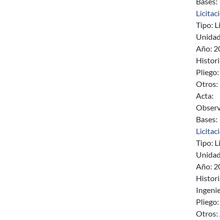
Bases:
Licitac
Tipo:
Li
Unidad
Año:
2
Histori
Pliego:
Otros:
Acta:
Observ
Bases:
Licitac
Tipo:
Li
Unidad
Año:
2
Histori
Ingenie
Pliego:
Otros: