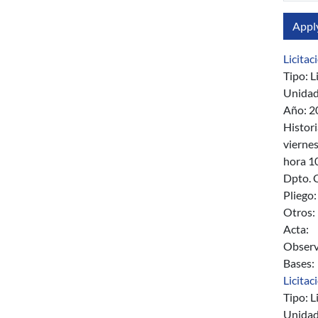
Licita
Tipo:
Li
Unidad
Año:
2
Histori
vierne
hora 1
Dpto. 
Pliego:
Otros:
Acta:
Observ
Bases:
Licitac
Tipo:
Li
Unidad