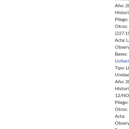
Año:
2
Histori
Pliego:
Otros:
(227.1
Acta:
L
Observ
Bases:
Licita
Tipo:
Li
Unidad
Año:
2
Histori
12/NO
Pliego:
Otros:
Acta:
Observ