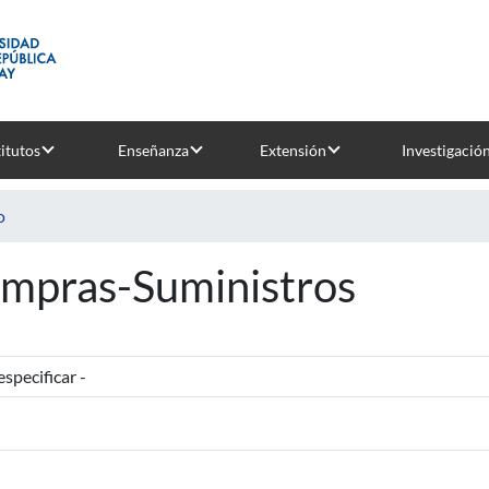
titutos
Enseñanza
Extensión
Investigació
o
mpras-Suministros