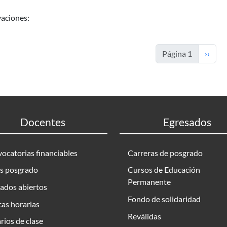
aciones:
Siguie
Página 1
››
Docentes
Egresados
ocatorias financiables
Carreras de posgrado
s posgrado
Cursos de Educación
Permanente
ados abiertos
Fondo de solidaridad
as horarias
Reválidas
rios de clase