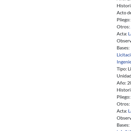
Histori
Acto d
Pliego:
Otros:
Acta:
L
Observ
Bases:
Licitac
Ingenie
Tipo:
Li
Unidad
Año:
2
Histori
Pliego:
Otros:
Acta:
L
Observ
Bases: