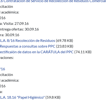
16 Contratación de Servicio de Recolección de Residuos Comerciales,
citación
 académica:
016
a:
Visita: 27.09.16
ntrega ofertas: 30.09.16
ra: 30.09.16
L.A. 8/16 Recolección de Residuos
(69.78 KB)
Respuestas a consultas sobre PPC
(23.83 KB)
ectificaión de datos en la CARÁTULA del PPC
(74.11 KB)
aciones:
/16
citación
 académica:
016
a:
L.A. 18.16 "Papel Higiénico"
(59.8 KB)