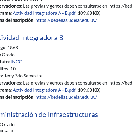
rvaciones:
Las previas vigentes deben consultarse en: https://bed
grama:
Actividad Integradora A - B.pdf
(109.63 KB)
na de inscripción:
https://bedelias.udelar.edu.uy/
tividad Integradora B
igo:
1863
:
Grado
ituto:
INCO
itos:
10
io:
1er y 2do Semestre
rvaciones:
Las previas vigentes deben consultarse en: https://bed
grama:
Actividad Integradora A - B.pdf
(109.63 KB)
na de inscripción:
https://bedelias.udelar.edu.uy/
ministración de Infraestructuras
:
Grado
itos:
8