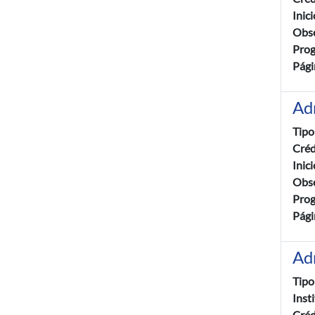
Inic
Obse
Pro
Pági
Adm
Tipo
Créd
Inic
Obse
Pro
Pági
Ad
Tipo
Inst
Créd