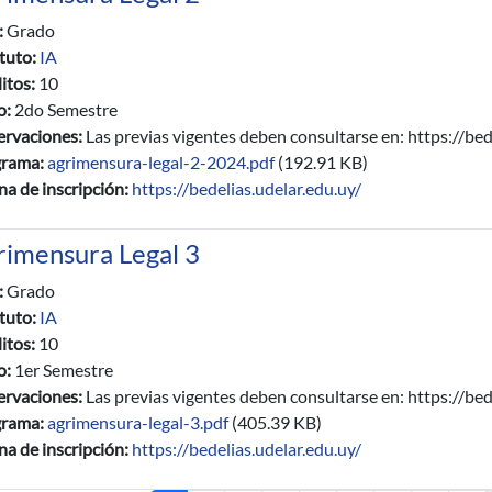
:
Grado
ituto:
IA
itos:
10
io:
2do Semestre
rvaciones:
Las previas vigentes deben consultarse en: https://bed
grama:
agrimensura-legal-2-2024.pdf
(192.91 KB)
na de inscripción:
https://bedelias.udelar.edu.uy/
rimensura Legal 3
:
Grado
ituto:
IA
itos:
10
io:
1er Semestre
rvaciones:
Las previas vigentes deben consultarse en: https://bed
grama:
agrimensura-legal-3.pdf
(405.39 KB)
na de inscripción:
https://bedelias.udelar.edu.uy/