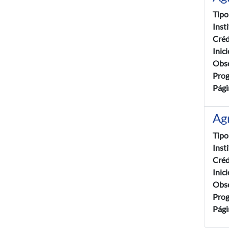
Tipo
Inst
Créd
Inic
Obse
Pro
Pági
Ag
Tipo
Inst
Créd
Inic
Obse
Pro
Pági