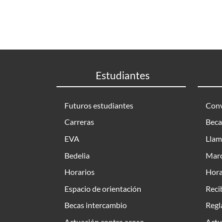
Estudiantes
Futuros estudiantes
Conv
Carreras
Beca
EVA
Llam
Bedelia
Marc
Horarios
Hora
Espacio de orientación
Reci
Becas intercambio
Regl
Actuación contra acoso
Actu