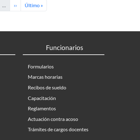
ina
Siguiente página
Última página
…
››
Último »
Funcionarios
Formularios
Marcas horarias
Recibos de sueldo
Capacitación
Reglamentos
Actuación contra acoso
Trámites de cargos docentes