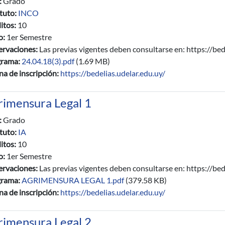
:
Grado
ituto:
INCO
itos:
10
io:
1er Semestre
rvaciones:
Las previas vigentes deben consultarse en: https://bed
grama:
24.04.18(3).pdf
(1.69 MB)
na de inscripción:
https://bedelias.udelar.edu.uy/
rimensura Legal 1
:
Grado
ituto:
IA
itos:
10
io:
1er Semestre
rvaciones:
Las previas vigentes deben consultarse en: https://bed
grama:
AGRIMENSURA LEGAL 1.pdf
(379.58 KB)
na de inscripción:
https://bedelias.udelar.edu.uy/
rimensura Legal 2