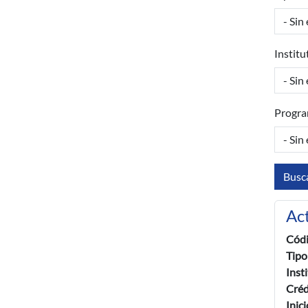
Institu
Progra
Ac
Cód
Tipo
Inst
Créd
Inic