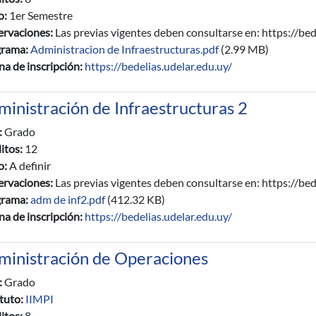
io:
1er Semestre
rvaciones:
Las previas vigentes deben consultarse en: https://bed
grama:
Administracion de Infraestructuras.pdf
(2.99 MB)
na de inscripción:
https://bedelias.udelar.edu.uy/
inistración de Infraestructuras 2
:
Grado
itos:
12
io:
A definir
rvaciones:
Las previas vigentes deben consultarse en: https://bed
grama:
adm de inf2.pdf
(412.32 KB)
na de inscripción:
https://bedelias.udelar.edu.uy/
ministración de Operaciones
:
Grado
ituto:
IIMPI
itos:
8