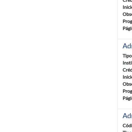
Inic
Obse
Pro
Pági
Ad
Tipo
Inst
Créd
Inic
Obse
Pro
Pági
Ad
Cód