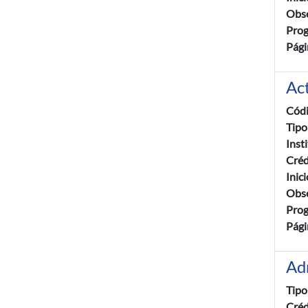
Obse
Pro
Pági
Ac
Cód
Tipo
Inst
Créd
Inic
Obse
Pro
Pági
Ad
Tipo
Créd