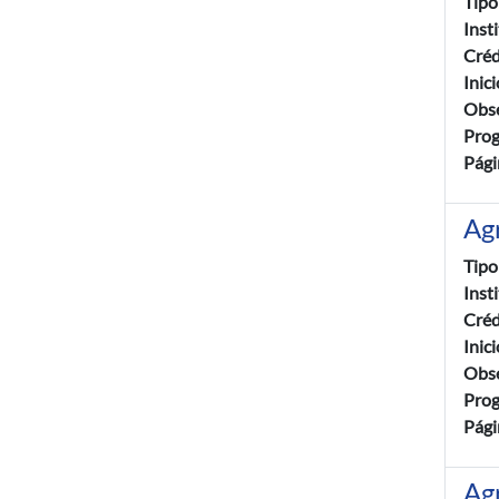
Tipo
Inst
Créd
Inic
Obse
Pro
Pági
Ag
Tipo
Inst
Créd
Inic
Obse
Pro
Pági
Ag