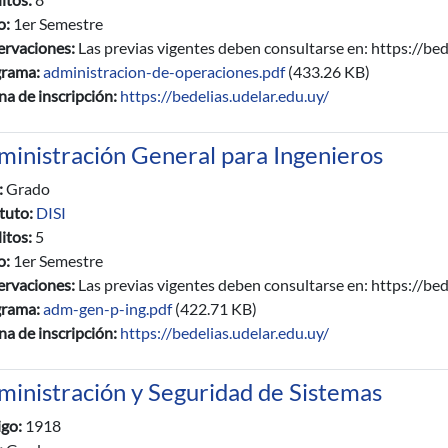
io:
1er Semestre
rvaciones:
Las previas vigentes deben consultarse en: https://bed
grama:
administracion-de-operaciones.pdf
(433.26 KB)
na de inscripción:
https://bedelias.udelar.edu.uy/
ministración General para Ingenieros
:
Grado
ituto:
DISI
itos:
5
io:
1er Semestre
rvaciones:
Las previas vigentes deben consultarse en: https://bed
grama:
adm-gen-p-ing.pdf
(422.71 KB)
na de inscripción:
https://bedelias.udelar.edu.uy/
ministración y Seguridad de Sistemas
igo:
1918