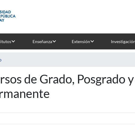
titutos
Enseñanza
Extensión
Investigació
o
rsos de Grado, Posgrado y
rmanente