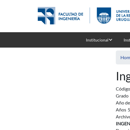
Skip to main content
Institucional
Ins
Hom
In
Códig
Grado
Año de
Años
Archiv
INGEN