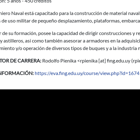
n: 5 años - 450 créditos
niero Naval está capacitado para la construcción de material nava
 de uso militar de pequeño desplazamiento, plataformas, embarcac
r de su formación, posee la capacidad de dirigir construcciones y 
y astilleros, así como también asesorar a armadores en la adquisic
iento y/o operación de diversos tipos de buques y a la industria n
TOR DE CARRERA:
Rodolfo Pienika <
rpienika
[at]
fing.edu.uy
(rpi
INFORMACIÓN:
https://eva.fing.edu.uy/course/view.php?id=1674