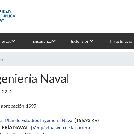
titutos
Enseñanza
Extensión
Investigació
e
geniería Naval
o
22-4
 aprobación
1997
5
os
Plan de Estudios Ingeniería Naval
(156.93 KB)
IERÍA NAVAL
[Ver página web de la carrera]