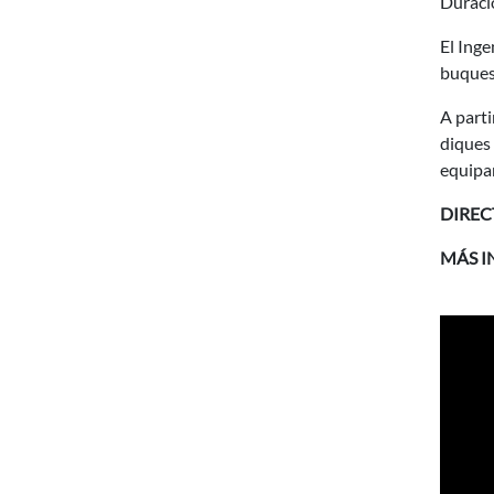
Duració
El Inge
buques
A parti
diques 
equipam
DIREC
MÁS 