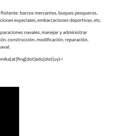
l flotante: barcos mercantes, buques pesqueros,
iones especiales, embarcaciones deportivas, etc.
reparaciones navales, manejar y administrar
ión, construcción, modificación, reparación,
aval.
enika[at]fing[dot]edu[dot]uy)
>