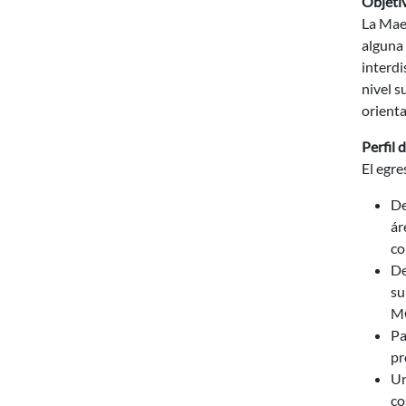
Objeti
La Maes
alguna 
interdi
nivel s
orient
Perfil 
El egr
De
ár
co
De
su
MC
Pa
pr
Un
co