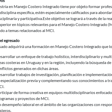
vos
tría en Manejo Costero Integrado tiene por objeto formar profesi
disciplina específica, estén especialmente calificados para abordar
sciplinaria y participativa.Este objetivo se logrará a través de la re
uperior en tópicos relevantes para el Manejo Costero Integrado (MC
ado a temas relacionados al MCI.
del egresado
esado adquirirá una formación en Manejo Costero Integrado que lo
sarrollar un enfoque de trabajo holístico, interdisciplinario y mult
eas costeras en Uruguay y en la región, incluyendo la búsqueda de 
nflictos generados en dichas áreas.
sarrollar trabajos de investigación, planificación e implementaci
 especialización previa y complementando sus conocimientos a tra
I.
rticipar de forma creativa en equipos multidisciplinarios enfocado
ogramas y proyectos de MCI.
 desempeño laboral en el ámbito de las organizaciones con respon
steros.