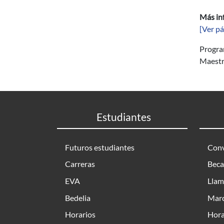
Más in
[Ver pá
Progr
Maestr
Estudiantes
Futuros estudiantes
Conv
Carreras
Beca
EVA
Llam
Bedelia
Marc
Horarios
Hora