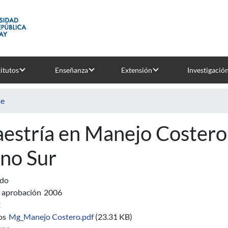
titutos
Enseñanza
Extensión
Investigació
e
estría en Manejo Costero 
no Sur
ado
 aprobación
2006
2
os
Mg_Manejo Costero.pdf
(23.31 KB)