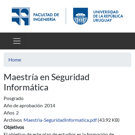
Skip to main content
Home
Maestría en Seguridad
Informática
Posgrado
Año de aprobación
2014
Años
2
Archivos
Maestria-SeguridadInformatica.pdf
(43.92 KB)
Objetivos
El objetivo de este plan de estudios es la formación de