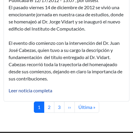
Publicada el
12/17/2012 - 13:07
, por ulisest
El pasado viernes 14 de diciembre de 2012 se vivió una
emocionante jornada en nuestra casa de estudios, donde
se homenajeó al Dr. Jorge Vidart y se inauguró el nuevo
edificio del Instituto de Computación.
El evento dio comienzo con la intervención del Dr. Juan
José Cabezas, quien tuvo a su cargo la descripción y
fundamentación del título entregado al Dr. Vidart.
Cabezas recorrió toda la trayectoria del homenajeado
desde sus comienzos, dejando en claro la importancia de
sus contribuciones.
Leer noticia completa
Current page
Page
Page
Next page
Last page
1
2
3
››
Última »