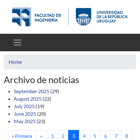
Skip to main content
Home
Archivo de noticias
September 2025
(29)
August 2025
(22)
July 2025
(19)
June 2025
(20)
May 2025
(23)
First page
Previous page
Page
Page
Current page
Page
Page
Page
Page
Page
« Primera
‹‹
1
2
3
4
5
6
7
8