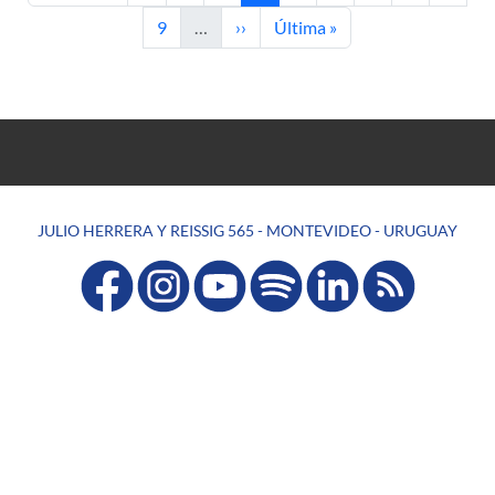
Page
Next page
Last page
9
…
››
Última »
JULIO HERRERA Y REISSIG 565 - MONTEVIDEO - URUGUAY