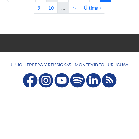
Page
Page
Next page
Last page
9
10
…
››
Última »
JULIO HERRERA Y REISSIG 565 - MONTEVIDEO - URUGUAY