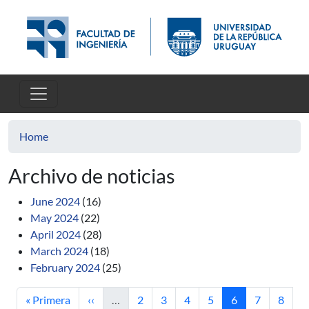
Skip to main content
Home
Archivo de noticias
June 2024
(16)
May 2024
(22)
April 2024
(28)
March 2024
(18)
February 2024
(25)
First page
Previous page
Page
Page
Page
Page
Current page
Page
Page
« Primera
‹‹
…
2
3
4
5
6
7
8