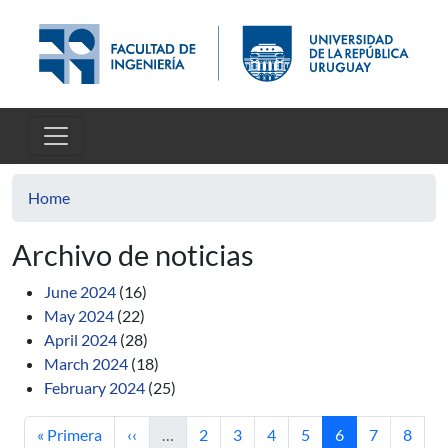
Skip to main content
Home
Archivo de noticias
June 2024
(16)
May 2024
(22)
April 2024
(28)
March 2024
(18)
February 2024
(25)
First page
Previous page
Page
Page
Page
Page
Current page
Page
Page
« Primera
‹‹
…
2
3
4
5
6
7
8