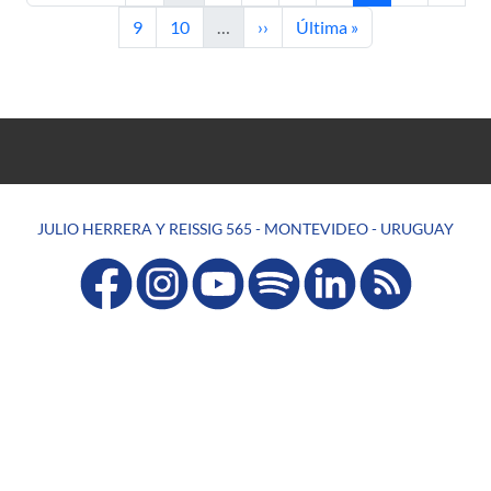
Page
Page
Next page
Last page
9
10
…
››
Última »
JULIO HERRERA Y REISSIG 565 - MONTEVIDEO - URUGUAY