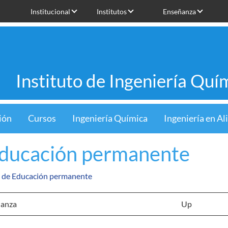
Institucional
Institutos
Enseñanza
Instituto de Ingeniería Quí
ión
Cursos
Ingeniería Química
Ingeniería en A
Educación permanente
 de Educación permanente
anza
Up