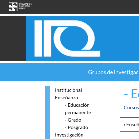
Skip to main content
Grupos de investigac
- 
Institucional
Enseñanza
- Educación
Cursos
permanente
- Grado
‹
Enseñ
- Posgrado
Investigación