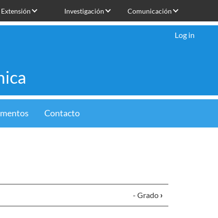
Extensión
Investigación
Comunicación
Log in
mica
limentos
Contacto
- Grado
›