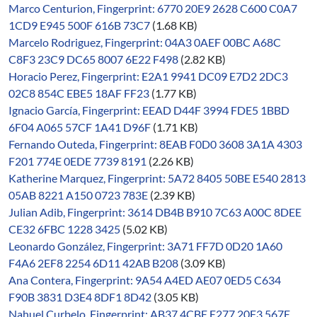
Marco Centurion, Fingerprint: 6770 20E9 2628 C600 C0A7
1CD9 E945 500F 616B 73C7
(1.68 KB)
Marcelo Rodriguez, Fingerprint: 04A3 0AEF 00BC A68C
C8F3 23C9 DC65 8007 6E22 F498
(2.82 KB)
Horacio Perez, Fingerprint: E2A1 9941 DC09 E7D2 2DC3
02C8 854C EBE5 18AF FF23
(1.77 KB)
Ignacio García, Fingerprint: EEAD D44F 3994 FDE5 1BBD
6F04 A065 57CF 1A41 D96F
(1.71 KB)
Fernando Outeda, Fingerprint: 8EAB F0D0 3608 3A1A 4303
F201 774E 0EDE 7739 8191
(2.26 KB)
Katherine Marquez, Fingerprint: 5A72 8405 50BE E540 2813
05AB 8221 A150 0723 783E
(2.39 KB)
Julian Adib, Fingerprint: 3614 DB4B B910 7C63 A00C 8DEE
CE32 6FBC 1228 3425
(5.02 KB)
Leonardo González, Fingerprint: 3A71 FF7D 0D20 1A60
F4A6 2EF8 2254 6D11 42AB B208
(3.09 KB)
Ana Contera, Fingerprint: 9A54 A4ED AE07 0ED5 C634
F90B 3831 D3E4 8DF1 8D42
(3.05 KB)
Nahuel Curbelo, Fingerprint: AB37 4CBE E277 20F3 567E