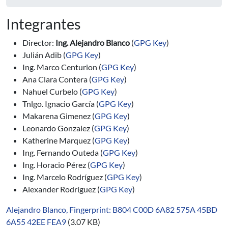
Integrantes
Director:
Ing. Alejandro Blanco
(
GPG Key
)
Julián Adib (
GPG Key
)
Ing. Marco Centurion (
GPG Key
)
Ana Clara Contera (
GPG Key
)
Nahuel Curbelo (
GPG Key
)
Tnlgo. Ignacio García (
GPG Key
)
Makarena Gimenez (
GPG Key
)
Leonardo Gonzalez (
GPG Key
)
Katherine Marquez (
GPG Key
)
Ing. Fernando Outeda (
GPG Key
)
Ing. Horacio Pérez (
GPG Key
)
Ing. Marcelo Rodríguez (
GPG Key
)
Alexander Rodríguez (
GPG Key
)
Alejandro Blanco, Fingerprint: B804 C00D 6A82 575A 45BD
6A55 42EE FEA9
(3.07 KB)