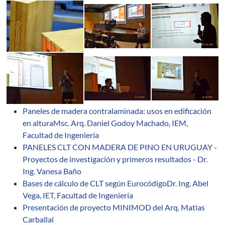
Paneles de madera contralaminada: usos en edificación
en alturaMsc. Arq. Daniel Godoy Machado, IEM,
Facultad de Ingeniería
PANELES CLT CON MADERA DE PINO EN URUGUAY -
Proyectos de investigación y primeros resultados - Dr.
Ing. Vanesa Baño
Bases de cálculo de CLT según EurocódigoDr. Ing. Abel
Vega, IET, Facultad de Ingeniería
Presentación de proyecto MINIMOD del Arq. Matias
Carballal