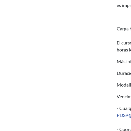
es impr
Carga h
El curs
horas l
Más in
Duraci
Modalid
Vencim
- Cualq
PDSP@
- Coord