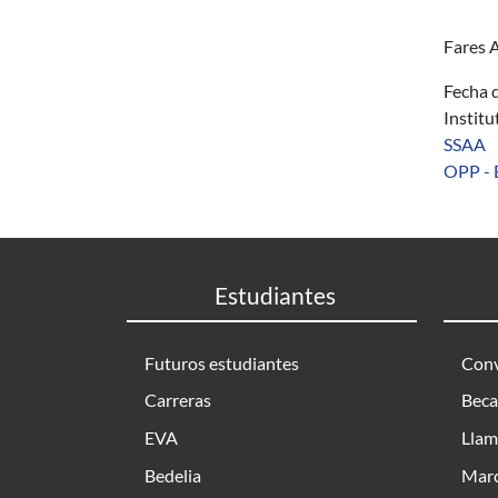
Fares A
Fecha d
Instit
SSAA
OPP - 
Estudiantes
Futuros estudiantes
Conv
Carreras
Beca
EVA
Llam
Bedelia
Marc