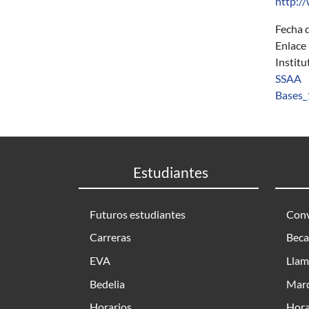
http:/
Fecha d
Enlace
Instit
SSAA
Bases_
Estudiantes
Futuros estudiantes
Conv
Carreras
Beca
EVA
Llam
Bedelia
Marc
Horarios
Hora