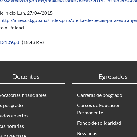
/www.amexcid.gob.mx/images/stories/becas/2015-Extranjeros/co
e inicio
Lun, 27/04/2015
http://amexcid.gob.mx/index.php/oferta-de-becas-para-extranje
uto o Unidad
12139.pdf
(18.43 KB)
Docentes
Egresados
ocatorias financiables
Carreras de posgrado
s posgrado
Cursos de Educación
Permanente
ados abiertos
Fondo de solidaridad
as horarias
Reválidas
rios de clase