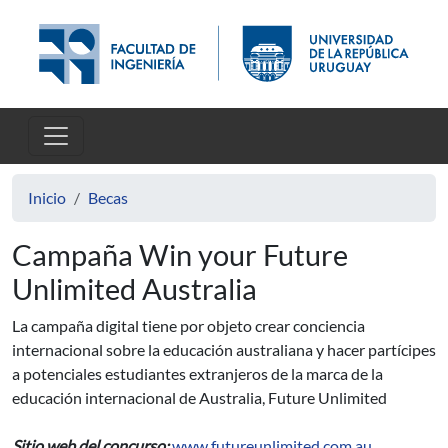
Pasar al contenido principal
Inicio
Becas
Campaña Win your Future
Unlimited Australia
La campaña digital tiene por objeto crear conciencia
internacional sobre la educación australiana y hacer partícipes
a potenciales estudiantes extranjeros de la marca de la
educación internacional de Australia, Future Unlimited
Sitio web del concurso:
www.futureunlimited.com.au