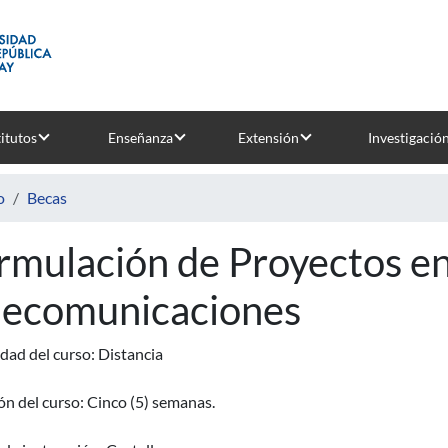
titutos
Enseñanza
Extensión
Investigació
o
Becas
rmulación de Proyectos e
lecomunicaciones
dad del curso: Distancia
n del curso: Cinco (5) semanas.