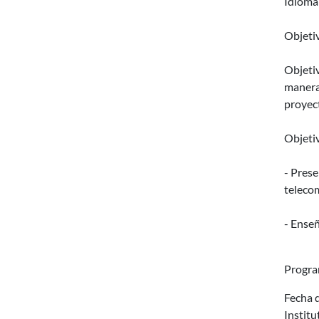
Idioma 
Objetiv
Objetiv
manera 
proyect
Objetiv
- Prese
teleco
- Enseñ
Progra
Fecha d
Instit