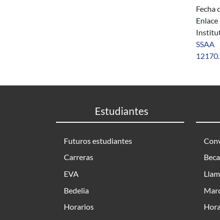
Fecha d
Enlace
Instit
SSAA
12170.
Estudiantes
Futuros estudiantes
Conv
Carreras
Beca
EVA
Llam
Bedelia
Marc
Horarios
Hora