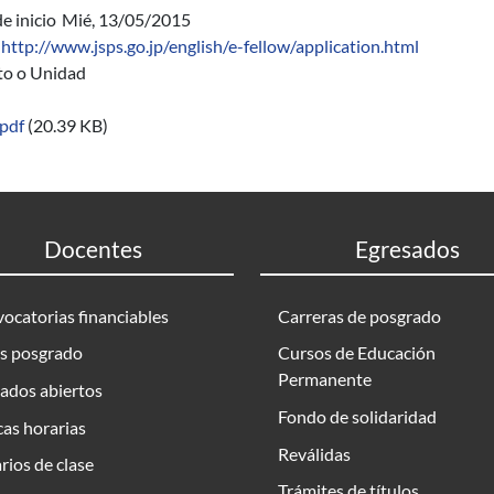
e inicio
Mié, 13/05/2015
http://www.jsps.go.jp/english/e-fellow/application.html
uto o Unidad
pdf
(20.39 KB)
Docentes
Egresados
ocatorias financiables
Carreras de posgrado
s posgrado
Cursos de Educación
Permanente
ados abiertos
Fondo de solidaridad
as horarias
Reválidas
rios de clase
Trámites de títulos