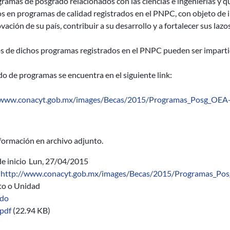
ramas de posgrado relacionados con las ciencias e ingenierías y q
os en programas de calidad registrados en el PNPC, con objeto de i
vación de su país, contribuir a su desarrollo y a fortalecer sus laz
s de dichos programas registrados en el PNPC pueden ser impartid
ado de programas se encuentra en el siguiente link:
/www.conacyt.gob.mx/images/Becas/2015/Programas_Posg_OEA
formación en archivo adjunto.
e inicio
Lun, 27/04/2015
http://www.conacyt.gob.mx/images/Becas/2015/Programas_Po
uto o Unidad
ado
pdf
(22.94 KB)