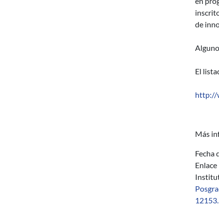
en prog
inscrit
de inno
Alguno
El list
http:/
Más in
Fecha d
Enlace
Instit
Posgr
12153.