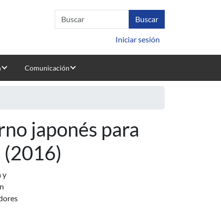
Iniciar sesión
n
Comunicación
rno japonés para
(2016)
 y
en
adores