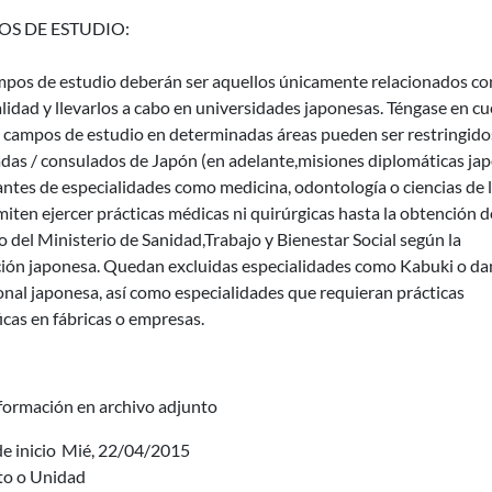
S DE ESTUDIO:
mpos de estudio deberán ser aquellos únicamente relacionados co
lidad y llevarlos a cabo en universidades japonesas. Téngase en c
 campos de estudio en determinadas áreas pueden ser restringidos
das / consulados de Japón (en adelante,misiones diplomáticas jap
ntes de especialidades como medicina, odontología o ciencias de l
iten ejercer prácticas médicas ni quirúrgicas hasta la obtención d
 del Ministerio de Sanidad,Trabajo y Bienestar Social según la
ación japonesa. Quedan excluidas especialidades como Kabuki o da
onal japonesa, así como especialidades que requieran prácticas
icas en fábricas o empresas.
formación en archivo adjunto
e inicio
Mié, 22/04/2015
uto o Unidad