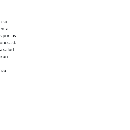
n su
uenta
 por las
onesas).
a salud
e un
nza