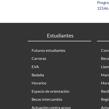
Posgr
12146.
Estudiantes
Futuros estudiantes
Conv
Carreras
Beca
EVA
Llam
Bedelia
Marc
Horarios
Hora
Espacio de orientación
Reci
Becas intercambio
Regl
Actuación contra acoso
Actu