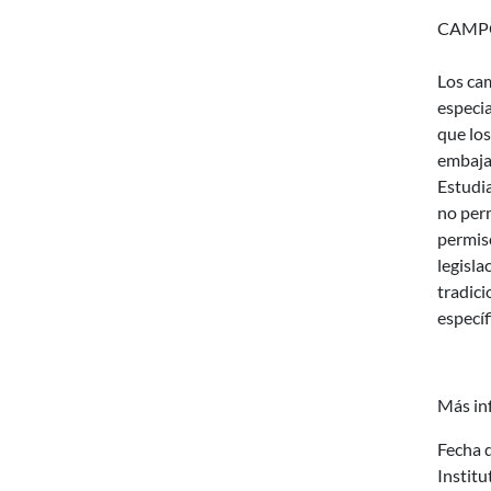
CAMPO
Los ca
especia
que los
embaja
Estudia
no perm
permiso
legisl
tradici
específ
Más in
Fecha d
Instit