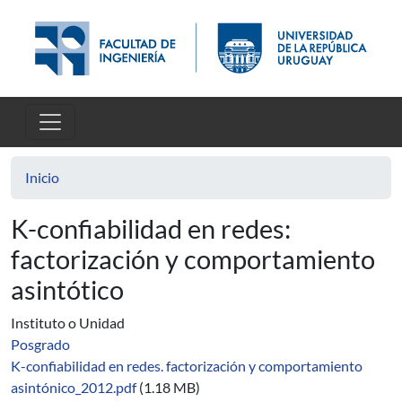
Pasar al contenido principal
Inicio
K-confiabilidad en redes:
factorización y comportamiento
asintótico
Instituto o Unidad
Posgrado
K-confiabilidad en redes. factorización y comportamiento
asintónico_2012.pdf
(1.18 MB)