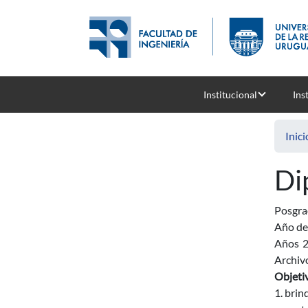
Pasar al contenido principal
Institucional
Ins
Inici
Di
Posgr
Año de
Años
Archiv
Objeti
1. brin