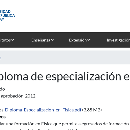
titutos
Enseñanza
Extensión
Investigació
o
ploma de especialización e
ado
 aprobación
2012
2
os
Diploma_Especializacion_en_Fisica.pdf
(3.85 MB)
vos
dar una formación en Física que permita a egresados de formación