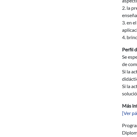
aspecto
2. la 
enseñan
3. en e
aplicac
4. brin
Perfil 
Se espe
de comp
Si la a
didácti
Si la a
soluci
Más in
[Ver pá
Progr
Diplom