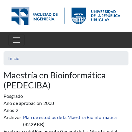
Pasar al contenido principal
Inicio
Maestría en Bioinformática
(PEDECIBA)
Posgrado
Año de aprobación
2008
Años
2
Archivos
Plan de estudios de la Maestria Bioinformatica
(82.29 KB)
En el marco del Reglamento General de las Maestrías del