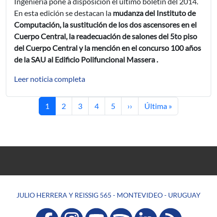
Ingeniería pone a disposición el último boletín del 2014.
En esta edición se destacan la
mudanza del Instituto de
Computación, la sustitución de los dos ascensores en el
Cuerpo Central, la readecuación de salones del 5to piso
del Cuerpo Central y
la mención en el concurso 100 años
de la SAU
al Edificio Polifuncional Massera .
Leer noticia completa
Página actual
Página
Página
Página
Página
Siguiente página
Última página
1
2
3
4
5
››
Última »
JULIO HERRERA Y REISSIG 565 - MONTEVIDEO - URUGUAY