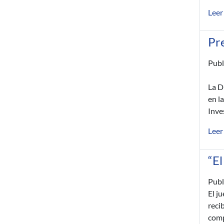
Leer
Pre
Publ
La D
en l
Inve
Leer
“El
Publ
El j
reci
comp