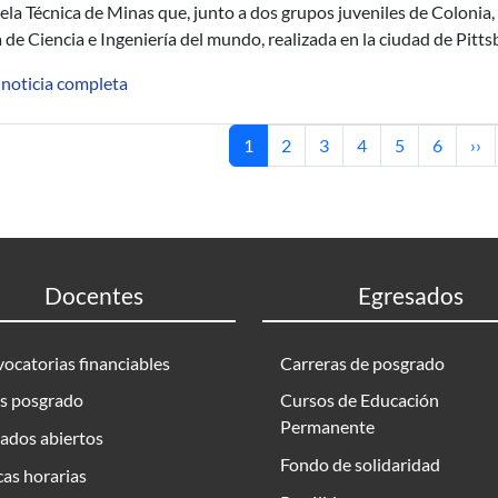
ela Técnica de Minas que, junto a dos grupos juveniles de Colonia,
a de Ciencia e Ingeniería del mundo, realizada en la ciudad de Pitt
 noticia completa
Página actual
Página
Página
Página
Página
Página
Sig
1
2
3
4
5
6
››
Docentes
Egresados
ocatorias financiables
Carreras de posgrado
s posgrado
Cursos de Educación
Permanente
ados abiertos
Fondo de solidaridad
as horarias