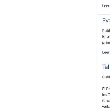
Leer
Eva
Publ
Entr
prim
Leer
Tal
Publ
El P
los 
func
web: