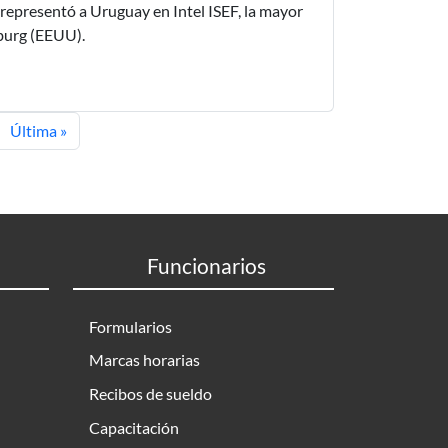
 representó a Uruguay en Intel ISEF, la mayor
sburg (EEUU).
uiente página
Última página
Última »
Funcionarios
Formularios
Marcas horarias
Recibos de sueldo
Capacitación