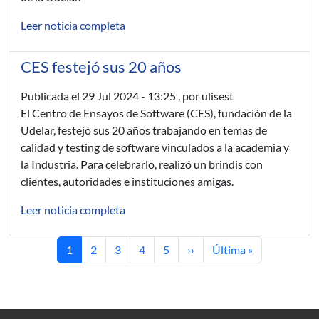
Leer noticia completa
CES festejó sus 20 años
Publicada el
29 Jul 2024 - 13:25
, por ulisest
El Centro de Ensayos de Software (CES), fundación de la
Udelar, festejó sus 20 años trabajando en temas de
calidad y testing de software vinculados a la academia y
la Industria. Para celebrarlo, realizó un brindis con
clientes, autoridades e instituciones amigas.
Leer noticia completa
Página actual
Página
Página
Página
Página
Siguiente página
Última página
1
2
3
4
5
››
Última »