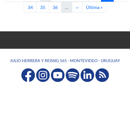
Página
Página
Página
Siguiente página
Última página
34
35
36
…
››
Última »
JULIO HERRERA Y REISSIG 565 - MONTEVIDEO - URUGUAY