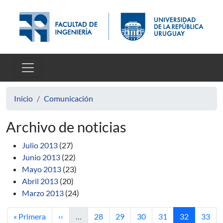
Pasar al contenido principal
Inicio
Comunicación
Archivo de noticias
Julio 2013
(27)
Junio 2013
(22)
Mayo 2013
(23)
Abril 2013
(20)
Marzo 2013
(24)
Primera página
Página anterior
Página
Página
Página
Página
Página actua
Págin
« Primera
‹‹
…
28
29
30
31
32
33