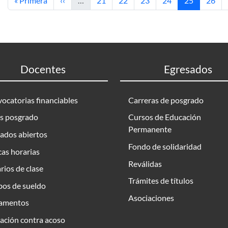
« Primera
‹‹
…
21
22
23
24
25
26
Docentes
Egresados
ocatorias financiables
Carreras de posgrado
s posgrado
Cursos de Educación
Permanente
ados abiertos
Fondo de solidaridad
as horarias
Reválidas
rios de clase
Trámites de títulos
bos de sueldo
Asociaciones
amentos
ación contra acoso