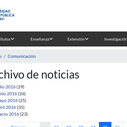
titutos
Enseñanza
Extensión
Investigació
o
Comunicación
chivo de noticias
lio 2016
(29)
nio 2016
(26)
ayo 2016
(25)
ril 2016
(35)
rzo 2016
(23)
Primera página
Página anterior
Página
Página
Página
Página
Página actua
Págin