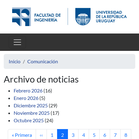
Pasar al contenido principal
Inicio
Comunicación
Archivo de noticias
Febrero 2026
(16)
Enero 2026
(5)
Diciembre 2025
(29)
Noviembre 2025
(17)
Octubre 2025
(24)
Primera página
Página anterior
Página
Página actual
Página
Página
Página
Página
Página
Página
« Primera
‹‹
1
2
3
4
5
6
7
8