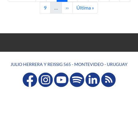
Página
Siguiente página
Última página
9
…
››
Última »
JULIO HERRERA Y REISSIG 565 - MONTEVIDEO - URUGUAY