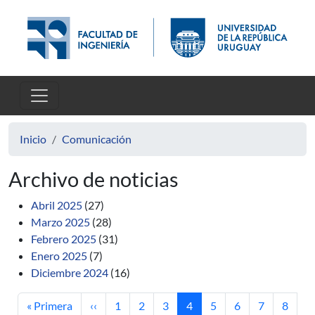
Pasar al contenido principal
Inicio
Comunicación
Archivo de noticias
Abril 2025
(27)
Marzo 2025
(28)
Febrero 2025
(31)
Enero 2025
(7)
Diciembre 2024
(16)
Primera página
Página anterior
Página
Página
Página
Página actual
Página
Página
Página
Página
« Primera
‹‹
1
2
3
4
5
6
7
8