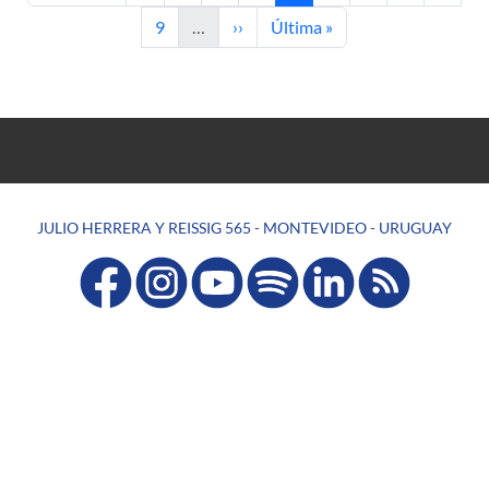
Página
Siguiente página
Última página
9
…
››
Última »
JULIO HERRERA Y REISSIG 565 - MONTEVIDEO - URUGUAY