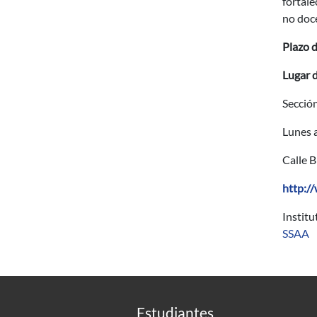
fortale
no doce
Plazo d
Lugar d
Sección
Lunes a
Calle 
http:/
Instit
SSAA
Estudiantes