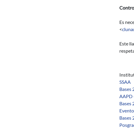
Control
Es nece
<
cluna
Este ll
respeta
Instit
SSAA
Bases 
AAPD -
Bases 
Eventos
Bases 
Posgra