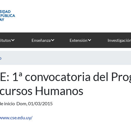
titutos
Enseñanza
Extensión
Investigació
o
E: 1ª convocatoria del Pr
cursos Humanos
e inicio
Dom, 01/03/2015
/www.cse.edu.uy/