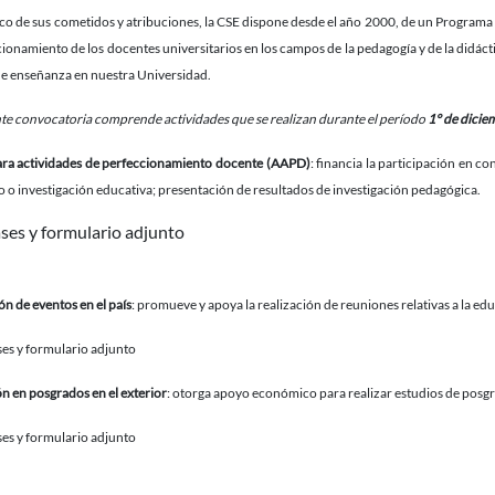
co de sus cometidos y atribuciones, la CSE dispone desde el año 2000, de un Programa
cionamiento de los docentes universitarios en los campos de la pedagogía y de la didáct
de enseñanza en nuestra Universidad.
te convocatoria comprende actividades que se realizan durante el período
1° de dicie
ra actividades de perfeccionamiento docente (AAPD)
: financia la participación en c
o o investigación educativa; presentación de resultados de investigación pedagógica.
ses y formulario adjunto
ón de eventos en el país
: promueve y apoya la realización de reuniones relativas a la edu
es y formulario adjunto
 en posgrados en el exterior
: otorga apoyo económico para realizar estudios de posgra
es y formulario adjunto