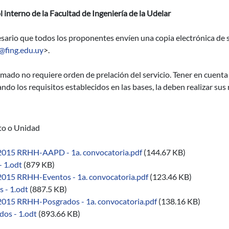
 interno de la Facultad de Ingeniería de la Udelar
sario que todos los proponentes envíen una copia electrónica de 
@fing.edu.uy
>.
amado no requiere orden de prelación del servicio. Tener en cuenta
ndo los requisitos establecidos en las bases, la deben realizar sus
uto o Unidad
2015 RRHH-AAPD - 1a. convocatoria.pdf
(144.67 KB)
 1.odt
(879 KB)
2015 RRHH-Eventos - 1a. convocatoria.pdf
(123.46 KB)
 - 1.odt
(887.5 KB)
2015 RRHH-Posgrados - 1a. convocatoria.pdf
(138.16 KB)
dos - 1.odt
(893.66 KB)