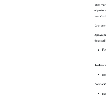
En el mar
el perfec
función 
La presen
Apoyo pa
de estudi
Ba
Realizaci
Bas
Formación
Bas