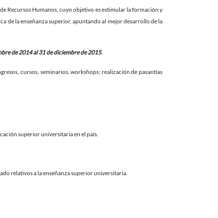
 de Recursos Humanos, cuyo objetivo es estimular la formación y
ica de la enseñanza superior, apuntando al mejor desarrollo de la
mbre de 2014 al 31 de diciembre de 2015
.
ongresos, cursos, seminarios, workshops; realización de pasantías
cación superior universitaria en el país.
do relativos a la enseñanza superior universitaria.