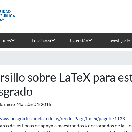
titutos
Enseñanza
Extensión
Investigació
o
rsillo sobre LaTeX para es
sgrado
e inicio
Mar, 05/04/2016
/www.posgrados.udelar.edu.uy/renderPage/index/pageId/1133
arco de las líneas de apoyo a maestrandos y doctorandos de la Ud