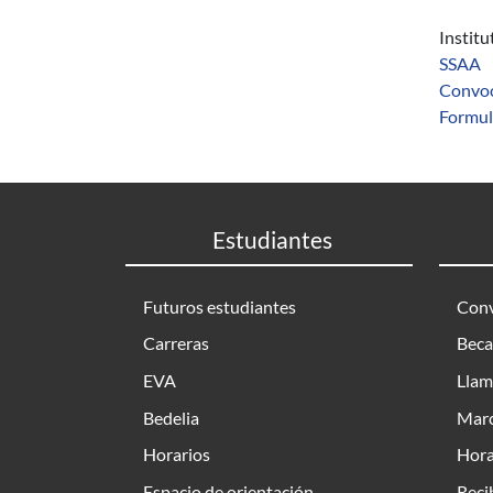
Instit
SSAA
Convoc
Formula
Estudiantes
Futuros estudiantes
Conv
Carreras
Beca
EVA
Llam
Bedelia
Marc
Horarios
Hora
Espacio de orientación
Reci