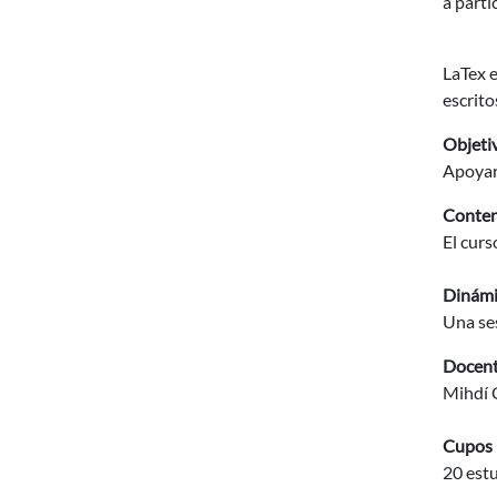
a parti
LaTex e
escrito
Objetiv
Apoyar 
Conten
El curs
Dinámi
Una ses
Docen
Mihdí 
Cupos
20 est