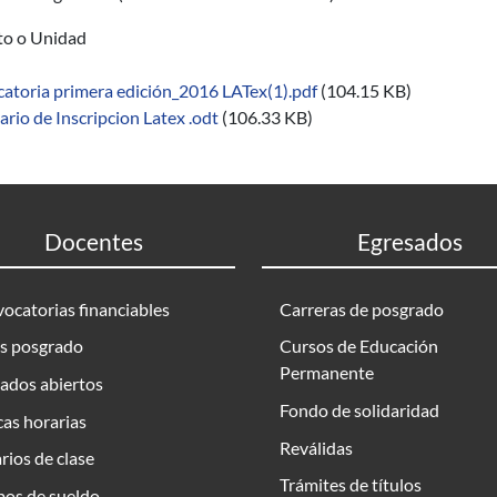
uto o Unidad
atoria primera edición_2016 LATex(1).pdf
(104.15 KB)
rio de Inscripcion Latex .odt
(106.33 KB)
Docentes
Egresados
ocatorias financiables
Carreras de posgrado
s posgrado
Cursos de Educación
Permanente
ados abiertos
Fondo de solidaridad
as horarias
Reválidas
rios de clase
Trámites de títulos
bos de sueldo