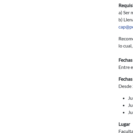
Requisi
a) Ser
b) Llen
cap@po
Recomen
lo cual
Fechas 
Entre e
Fechas 
Desde 2
Ju
Ju
Ju
Lugar
Faculta