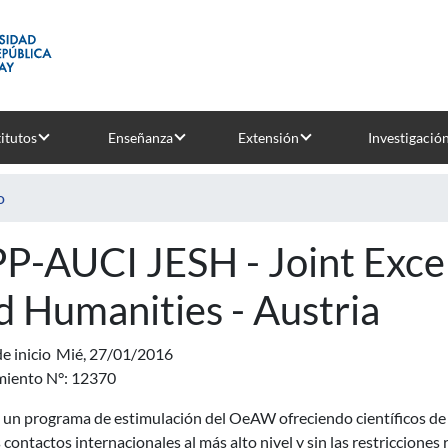
titutos
Enseñanza
Extensión
Investigació
o
P-AUCI JESH - Joint Excel
d Humanities - Austria
e inicio
Mié, 27/01/2016
miento N°: 12370
 un programa de estimulación del OeAW ofreciendo científicos de 
contactos internacionales al más alto nivel y sin las restricciones 