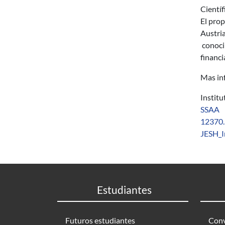
Científ
El prop
Austria
conocim
financi
Mas in
Instit
SSAA
12370.
JESH_I
Estudiantes
Futuros estudiantes
Conv